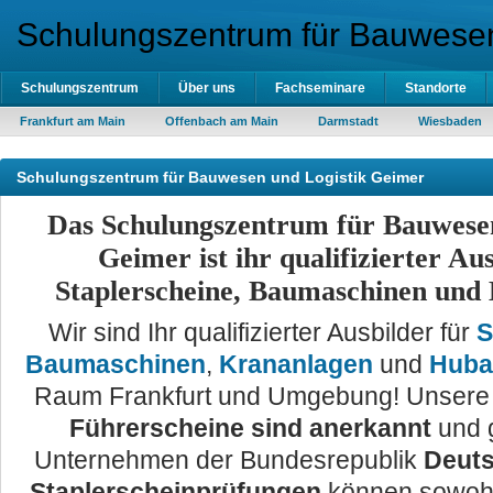
Schulungszentrum für Bauwesen
Schulungszentrum
Über uns
Fachseminare
Standorte
Frankfurt am Main
Offenbach am Main
Darmstadt
Wiesbaden
Schulungszentrum für Bauwesen und Logistik Geimer
Das Schulungszentrum für Bauwesen
Geimer ist ihr qualifizierter Au
Staplerscheine, Baumaschinen und
Wir sind Ihr qualifizierter Ausbilder für
S
Baumaschinen
,
Krananlagen
und
Huba
Raum Frankfurt und Umgebung! Unser
Führerscheine sind anerkannt
und g
Unternehmen der Bundesrepublik
Deuts
Staplerscheinprüfungen
können sowohl